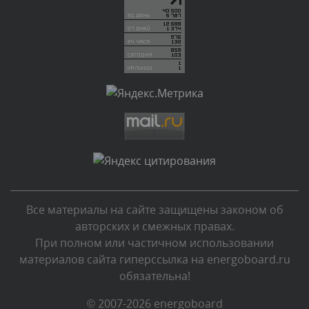
администратором.
Сегодня, в 05:31
Комментарий проверяется
Текст комментария будет виден после проверки
администратором.
Сегодня, в 04:44
Комментарий проверяется
Текст комментария будет виден после проверки
администратором.
Сегодня, в 04:43
Все материалы на сайте защищены законом об
Комментарий проверяется
авторских и смежных правах.
Текст комментария будет виден после проверки
При полном или частичном использовании
администратором.
материалов сайта гиперссылка на energoboard.ru
Сегодня, в 03:34
обязательна!
Комментарий проверяется
© 2007-2026 energoboard