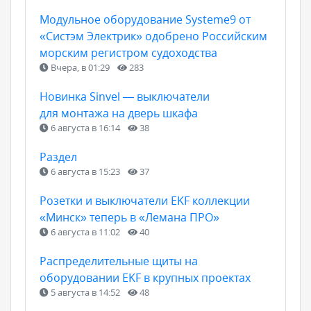
Модульное оборудование Systeme9 от
«Систэм Электрик» одобрено Российским
морским регистром судоходства
Вчера, в 01:29
283
Новинка Sinvel — выключатели
для монтажа на дверь шкафа
6 августа в 16:14
38
Раздел
6 августа в 15:23
37
Розетки и выключатели EKF коллекции
«Минск» теперь в «Лемана ПРО»
6 августа в 11:02
40
Распределительные щиты на
оборудовании EKF в крупных проектах
5 августа в 14:52
48