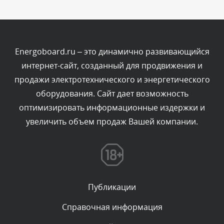
Комментарий проверяется
Текст комментария будет виден после проверки
администратором.
Сегодня, в 12:23
Energoboard.ru – это динамично развивающийся
интернет-сайт, созданный для продвижения и
Комментарий проверяется
продажи электротехнического и энергетического
Текст комментария будет виден после проверки
оборудования. Сайт дает возможность
администратором.
Сегодня, в 12:19
оптимизировать информационные издержки и
увеличить объем продаж Вашей компании.
Комментарий проверяется
Текст комментария будет виден после проверки
администратором.
Сегодня, в 11:01
Публикации
Комментарий проверяется
Текст комментария будет виден после проверки
Справочная информация
администратором.
Сегодня, в 09:03