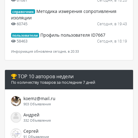
Методика измерения сопротивления
справочник
изоляции
60745
Сегодня, в 19:43
Профиль пользователя ID7667
пользователи
58463
Сегодня, в 18:19
Информация обновлена сегодня, в 20:33
TOP 10 авторов недели
По количеству товаров за последние 7 дней
koemz@mail.ru
903 Объявления
Андрей
332 Объявления
Сергей
91 Объявление