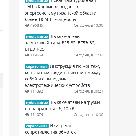
Новая газотурбинная
публикации
ТЭЦ в Касимове выдаст в
энергосистему Рязанской области
более 18 МВт мощности
490845
Сегодня, в 13:30
Выключатель
публикации
элегазовый типа ВГБ-35, ВГБЭ-35,
ВГБЭП-35
119554
Сегодня, в 11:33
Инструкция по монтажу
справочник
контактных соединений шин между
собой и с выводами
электротехнических устройств
114392
Сегодня, в 09:21
Выключатели нагрузки
публикации
на напряжение 6, 10 кВ
111074
Сегодня, в 10:30
Измерение
справочник
сопротивления обмоток