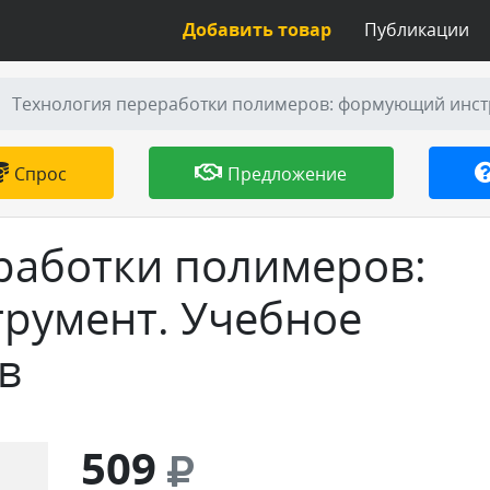
Добавить товар
Публикации
Технология переработки полимеров: формующий инстр
Спрос
Предложение
работки полимеров:
румент. Учебное
в
509