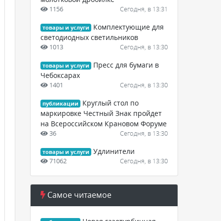
1156
Сегодня, в 13:31
Комплектующие для
товары и услуги
светодиодных светильников
1013
Сегодня, в 13:30
Пресс для бумаги в
товары и услуги
Чебоксарах
1401
Сегодня, в 13:30
Круглый стол по
публикации
маркировке Честный Знак пройдет
на Всероссийском Крановом Форуме
36
Сегодня, в 13:30
Удлинители
товары и услуги
71062
Сегодня, в 13:30
Самое читаемое