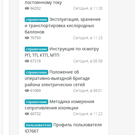
постоянному току
94202
Сегодня, в 11:26
Эксплуатация, хранение
справочник
и транспортировка кислородных
баллонов
76793
Сегодня, в 11:23
Инструкция по осмотру
справочник
РП, ТП, КТП, МТП
67218
Сегодня, в 08:59
Положение об
справочник
оперативно-выездной бригаде
района электрических сетей
61069
Сегодня, в 09:01
Методика измерения
справочник
сопротивления изоляции
60732
Сегодня, в 11:22
Профиль пользователя
пользователи
ID7667