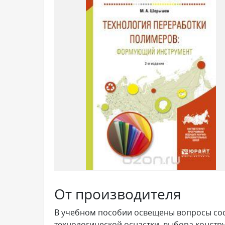
От производителя
В учебном пособии освещены вопросы сос
технологической оснастки, выбора констр