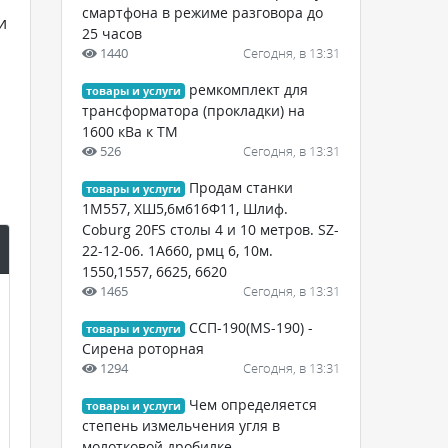
смартфона в режиме разговора до
и
25 часов
1440
Сегодня, в 13:31
ремкомплект для
товары и услуги
трансформатора (прокладки) на
1600 кВа к ТМ
526
Сегодня, в 13:31
Продам станки
товары и услуги
1М557, ХШ5,6м616Ф11, Шлиф.
Coburg 20FS столы 4 и 10 метров. SZ-
22-12-06. 1А660, рмц 6, 10м.
1550,1557, 6625, 6620
1465
Сегодня, в 13:31
ССП-190(MS-190) -
товары и услуги
Сирена роторная
1294
Сегодня, в 13:31
Чем определяется
товары и услуги
степень измельчения угля в
молотковой дробилке