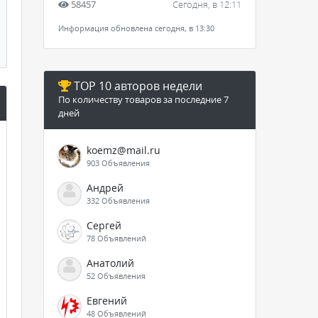
58457
Сегодня, в 12:11
Информация обновлена сегодня, в 13:30
TOP 10 авторов недели
По количеству товаров за последние 7
дней
koemz@mail.ru
903 Объявления
Андрей
332 Объявления
Сергей
78 Объявлений
Анатолий
52 Объявления
Евгений
48 Объявлений