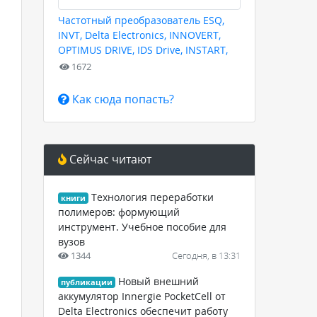
Частотный преобразователь ESQ,
INVT, Delta Electronics, INNOVERT,
OPTIMUS DRIVE, IDS Drive, INSTART,
HYUNDAI для любых задач
1672
Как сюда попасть?
Сейчас читают
Технология переработки
книги
полимеров: формующий
инструмент. Учебное пособие для
вузов
1344
Сегодня, в 13:31
Новый внешний
публикации
аккумулятор Innergie PocketCell от
Delta Electronics обеспечит работу