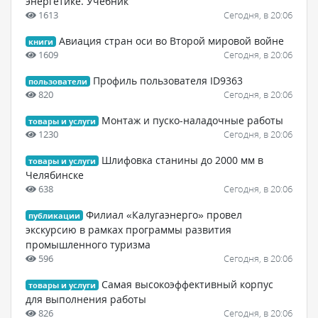
энергетике. Учебник
1613
Сегодня, в 20:06
Авиация стран оси во Второй мировой войне
книги
1609
Сегодня, в 20:06
Профиль пользователя ID9363
пользователи
820
Сегодня, в 20:06
Монтаж и пуско-наладочные работы
товары и услуги
1230
Сегодня, в 20:06
Шлифовка станины до 2000 мм в
товары и услуги
Челябинске
638
Сегодня, в 20:06
Филиал «Калугаэнерго» провел
публикации
экскурсию в рамках программы развития
промышленного туризма
596
Сегодня, в 20:06
Самая высокоэффективный корпус
товары и услуги
для выполнения работы
826
Сегодня, в 20:06