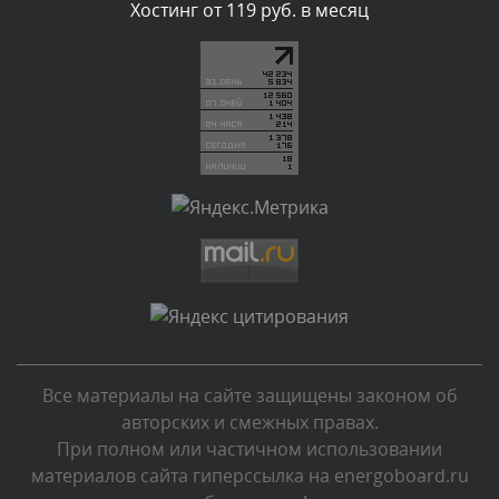
Комментарий проверяется
Хостинг от 119 руб. в месяц
Текст комментария будет виден после проверки
администратором.
Сегодня, в 03:09
Комментарий проверяется
Текст комментария будет виден после проверки
администратором.
Сегодня, в 02:05
Комментарий проверяется
Текст комментария будет виден после проверки
администратором.
Сегодня, в 01:53
Все материалы на сайте защищены законом об
Комментарий проверяется
авторских и смежных правах.
Текст комментария будет виден после проверки
При полном или частичном использовании
администратором.
материалов сайта гиперссылка на energoboard.ru
Сегодня, в 01:40