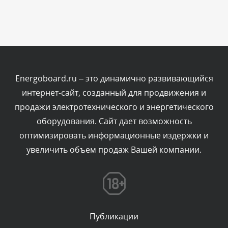
Сегодня, в 11:47
Комментарий проверяется
Текст комментария будет виден после проверки
администратором.
Сегодня, в 11:26
Energoboard.ru – это динамично развивающийся
интернет-сайт, созданный для продвижения и
Комментарий проверяется
продажи электротехнического и энергетического
Текст комментария будет виден после проверки
оборудования. Сайт дает возможность
администратором.
Сегодня, в 11:20
оптимизировать информационные издержки и
увеличить объем продаж Вашей компании.
Комментарий проверяется
Текст комментария будет виден после проверки
администратором.
Сегодня, в 08:48
Публикации
Комментарий проверяется