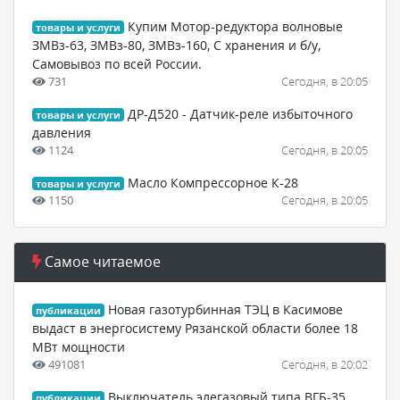
Купим Мотор-редуктора волновые
товары и услуги
ЗМВз-63, ЗМВз-80, ЗМВз-160, С хранения и б/у,
Самовывоз по всей России.
731
Сегодня, в 20:05
ДР-Д520 - Датчик-реле избыточного
товары и услуги
давления
1124
Сегодня, в 20:05
Масло Компрессорное К-28
товары и услуги
1150
Сегодня, в 20:05
Самое читаемое
Новая газотурбинная ТЭЦ в Касимове
публикации
выдаст в энергосистему Рязанской области более 18
МВт мощности
491081
Сегодня, в 20:02
Выключатель элегазовый типа ВГБ-35,
публикации