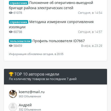
Положение об оперативно-выездной
справочник
бригаде района электрических сетей
61078
Сегодня, в 14:54
Методика измерения сопротивления
справочник
изоляции
60738
Сегодня, в 14:57
Профиль пользователя ID7667
пользователи
58459
Вчера, в 23:29
Информация обновлена сегодня, в 20:05
TOP 10 авторов недели
По количеству товаров за последние 7 дней
koemz@mail.ru
903 Объявления
Андрей
332 Объявления