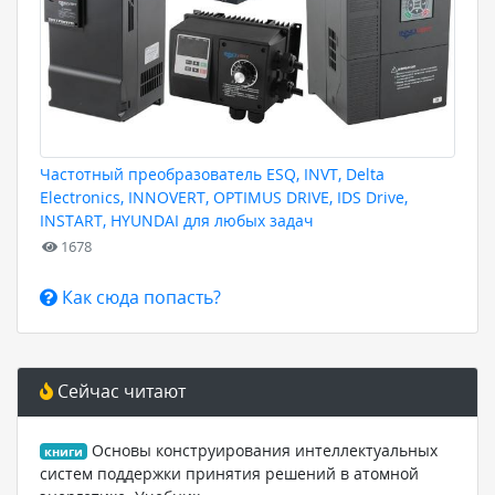
Частотный преобразователь ESQ, INVT, Delta
Electronics, INNOVERT, OPTIMUS DRIVE, IDS Drive,
INSTART, HYUNDAI для любых задач
1678
Как сюда попасть?
Сейчас читают
Основы конструирования интеллектуальных
книги
систем поддержки принятия решений в атомной