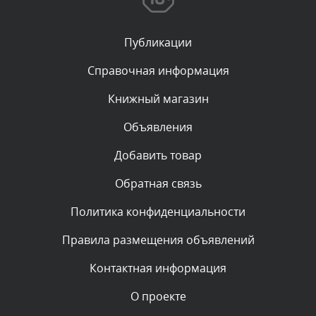
Сегодня, в 00:23
Публикации
Комментарий проверяется
Текст комментария будет виден после проверки
Справочная информация
администратором.
Вчера, в 22:19
Книжный магазин
Объявления
Комментарий проверяется
Текст комментария будет виден после проверки
Добавить товар
администратором.
Вчера, в 20:10
Обратная связь
Политика конфиденциальности
Комментарий проверяется
Текст комментария будет виден после проверки
Правила размещения объявлений
администратором.
Вчера, в 20:07
Контактная информация
О проекте
Комментарий проверяется
Текст комментария будет виден после проверки