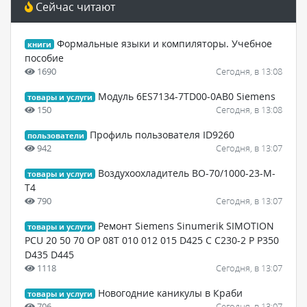
Сейчас читают
Формальные языки и компиляторы. Учебное
книги
пособие
1690
Сегодня, в 13:08
Модуль 6ES7134-7TD00-0AB0 Siemens
товары и услуги
150
Сегодня, в 13:08
Профиль пользователя ID9260
пользователи
942
Сегодня, в 13:07
Воздухоохладитель ВО-70/1000-23-М-
товары и услуги
Т4
790
Сегодня, в 13:07
Ремонт Siemens Sinumerik SIMOTION
товары и услуги
PCU 20 50 70 OP 08T 010 012 015 D425 C С230-2 P P350
D435 D445
1118
Сегодня, в 13:07
Новогодние каникулы в Краби
товары и услуги
706
Сегодня, в 13:07