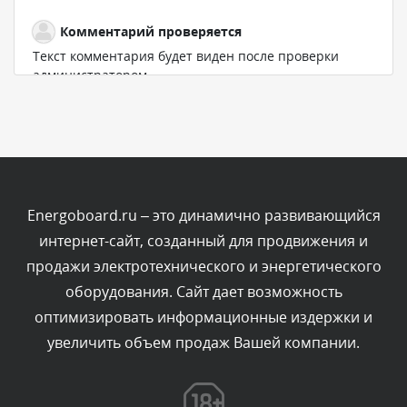
Комментарий проверяется
Текст комментария будет виден после проверки
администратором.
Сегодня, в 07:21
Комментарий проверяется
Текст комментария будет виден после проверки
администратором.
Сегодня, в 06:43
Energoboard.ru – это динамично развивающийся
интернет-сайт, созданный для продвижения и
Комментарий проверяется
продажи электротехнического и энергетического
Текст комментария будет виден после проверки
оборудования. Сайт дает возможность
администратором.
Сегодня, в 04:34
оптимизировать информационные издержки и
увеличить объем продаж Вашей компании.
Комментарий проверяется
Текст комментария будет виден после проверки
администратором.