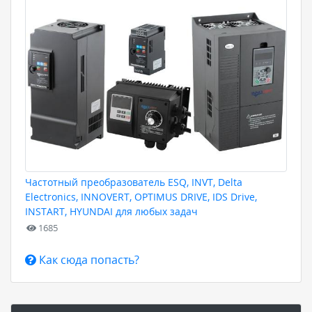
Частотный преобразователь ESQ, INVT, Delta
Electronics, INNOVERT, OPTIMUS DRIVE, IDS Drive,
INSTART, HYUNDAI для любых задач
1685
Как сюда попасть?