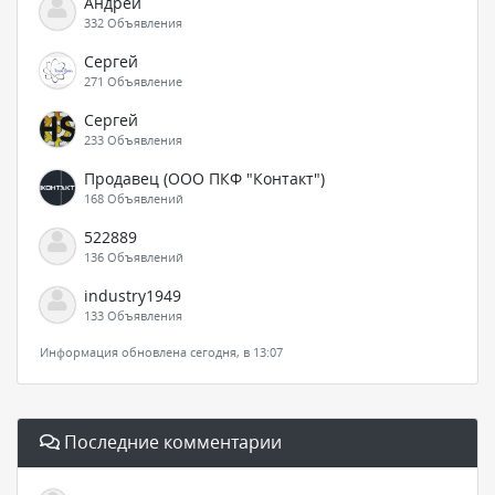
Андрей
332 Объявления
Сергей
271 Объявление
Сергей
233 Объявления
Продавец (ООО ПКФ "Контакт")
168 Объявлений
522889
136 Объявлений
industry1949
133 Объявления
Информация обновлена сегодня, в 13:07
Последние комментарии