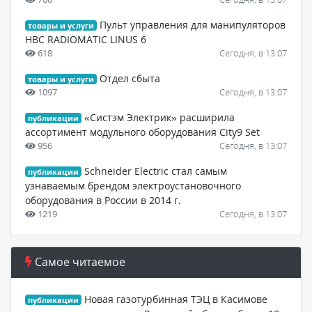
Пульт управления для манипуляторов
товары и услуги
HBC RADIOMATIC LINUS 6
618
Сегодня, в 13:07
Отдел сбыта
товары и услуги
1097
Сегодня, в 13:07
«Систэм Электрик» расширила
публикации
ассортимент модульного оборудования City9 Set
956
Сегодня, в 13:07
Schneider Electric стал самым
публикации
узнаваемым брендом электроустановочного
оборудования в России в 2014 г.
1219
Сегодня, в 13:07
Самое читаемое
Новая газотурбинная ТЭЦ в Касимове
публикации