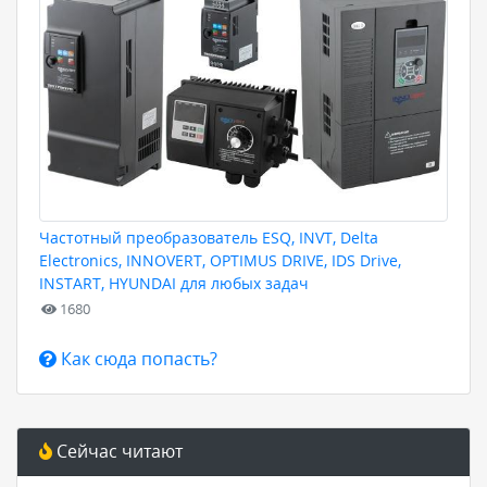
Частотный преобразователь ESQ, INVT, Delta
Electronics, INNOVERT, OPTIMUS DRIVE, IDS Drive,
INSTART, HYUNDAI для любых задач
1680
Как сюда попасть?
Сейчас читают