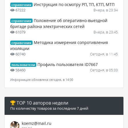
Инструкция по осмотру РП, ТП, КТП, МТП
справочник
67222
Вчера, в 23:34
Положение об оперативно-выездной
справочник
бригаде района электрических сетей
61079
Вчера, в 23:45
Методика измерения сопротивления
справочник
изоляции
60740
Сегодня, в 11:45
Профиль пользователя ID7667
пользователи
58460
Сегодня, в 05:33
Информация обновлена сегодня, в 14:00
TOP 10 авторов недели
По количеству товаров за последние 7 дней
koemz@mail.ru