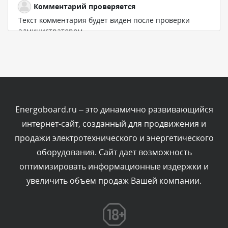
Комментарий проверяется
Текст комментария будет виден после проверки
администратором.
Сегодня, в 11:01
Комментарий проверяется
Текст комментария будет виден после проверки
администратором.
Сегодня, в 09:03
Energoboard.ru – это динамично развивающийся
интернет-сайт, созданный для продвижения и
Комментарий проверяется
продажи электротехнического и энергетического
Текст комментария будет виден после проверки
оборудования. Сайт дает возможность
администратором.
Сегодня, в 07:26
оптимизировать информационные издержки и
увеличить объем продаж Вашей компании.
Комментарий проверяется
Текст комментария будет виден после проверки
администратором.
Сегодня, в 05:53