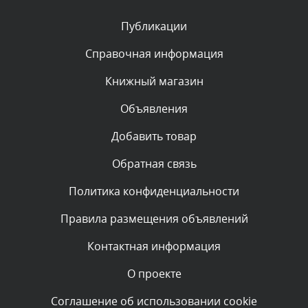
Публикации
Комментарий проверяется
Текст комментария будет виден после проверки
Справочная информация
администратором.
Сегодня, в 05:32
Книжный магазин
Объявления
Комментарий проверяется
Текст комментария будет виден после проверки
Добавить товар
администратором.
Сегодня, в 05:31
Обратная связь
Политика конфиденциальности
Комментарий проверяется
Текст комментария будет виден после проверки
Правила размещения объявлений
администратором.
Сегодня, в 04:44
Контактная информация
О проекте
Комментарий проверяется
Текст комментария будет виден после проверки
Соглашение об использовании cookie
администратором.