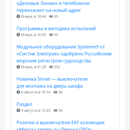
«Деловые Линии» в Челябинске
переезжают на новый адрес
Вчера, в 18:44
35
Программа и методика испытаний
Вчера, в 16:55
35
Модульное оборудование Systeme9 от
«Систэм Электрик» одобрено Российским
морским регистром судоходства
Вчера, в 01:29
252
Новинка Sinvel — выключатели
для монтажа на дверь шкафа
6 августа в 16:14
36
Раздел
6 августа в 15:23
34
Розетки и выключатели EKF коллекции
«Минск» теперь в «Лемана ПРО»