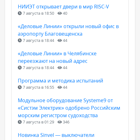
НИИЭТ открывает двери в мир RISC-V
7 августа в 18:50
40
«Деловые Линии» открыли новый офис в
аэропорту Благовещенска
7 августа в 18:44
44
«Деловые Линии» в Челябинске
переезжают на новый адрес
7 августа в 18:44
44
Программа и методика испытаний
7 августа в 16:55
44
Модульное оборудование Systeme9 от
«Систэм Электрик» одобрено Российским
морским регистром судоходства
7 августа в 01:29
346
Новинка Sinvel — выключатели