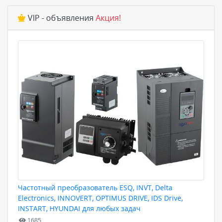
VIP - объявления
Акция!
Частотный преобразователь ESQ, INVT, Delta
Electronics, INNOVERT, OPTIMUS DRIVE, IDS Drive,
INSTART, HYUNDAI для любых задач
1685