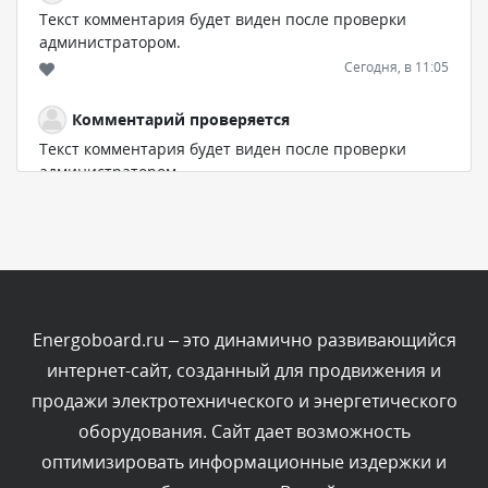
Текст комментария будет виден после проверки
администратором.
Сегодня, в 11:05
Комментарий проверяется
Текст комментария будет виден после проверки
администратором.
Сегодня, в 11:00
Комментарий проверяется
Текст комментария будет виден после проверки
администратором.
Сегодня, в 10:19
Energoboard.ru – это динамично развивающийся
интернет-сайт, созданный для продвижения и
Комментарий проверяется
продажи электротехнического и энергетического
Текст комментария будет виден после проверки
оборудования. Сайт дает возможность
администратором.
Сегодня, в 10:06
оптимизировать информационные издержки и