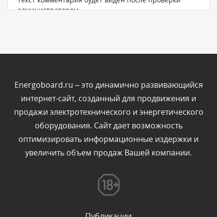
администратором.
Сегодня, в 12:52
Комментарий проверяется
Текст комментария будет виден после проверки
администратором.
Сегодня, в 12:23
Energoboard.ru – это динамично развивающийся
интернет-сайт, созданный для продвижения и
Комментарий проверяется
продажи электротехнического и энергетического
Текст комментария будет виден после проверки
оборудования. Сайт дает возможность
администратором.
Сегодня, в 12:19
оптимизировать информационные издержки и
увеличить объем продаж Вашей компании.
Комментарий проверяется
Текст комментария будет виден после проверки
администратором.
Сегодня, в 11:01
Публикации