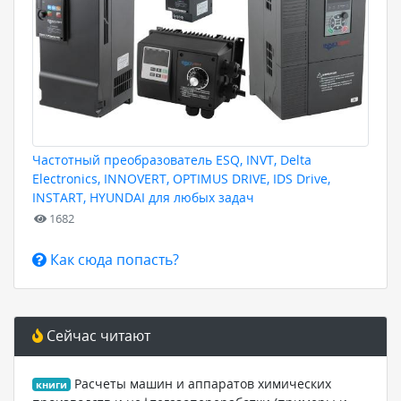
Частотный преобразователь ESQ, INVT, Delta
Electronics, INNOVERT, OPTIMUS DRIVE, IDS Drive,
INSTART, HYUNDAI для любых задач
1682
Как сюда попасть?
Сейчас читают
Расчеты машин и аппаратов химических
книги