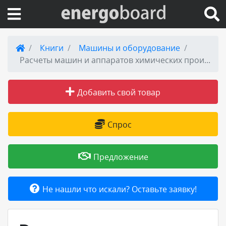
Вход на сайт
Книги
Машины и оборудование
Расчеты машин и аппаратов химических производств и нефтегазопереработки (примеры и задачи): Учебное пособие 3-е изд
Поиск по сайту
Добавить свой товар
Публикации
Справка
Спрос
Книги
Предложение
Товары и услуги
Не нашли что искали? Оставьте заявку!
Добавить товар или услугу