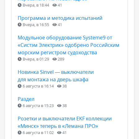
Вчера, в 18:44
41
Программа и методика испытаний
Вчера, в 16:55
41
Модульное оборудование Systeme9 от
«Систэм Электрик» одобрено Российским
морским регистром судоходства
Вчера, в 01:29
289
Новинка Sinvel — выключатели
для монтажа на дверь шкафа
6 августа в 16:14
38
Раздел
6 августа в 15:23
38
Розетки и выключатели EKF коллекции
«Минск» теперь в «Лемана ПРО»
6 августа в 11:02
41