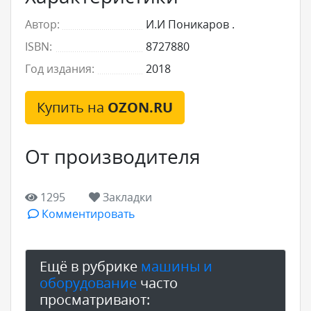
Автор:
И.И Поникаров .
ISBN:
8727880
Год издания:
2018
Купить на
OZON.RU
От производителя
1295
Закладки
Комментировать
Ещё в рубрике
машины и
оборудование
часто
просматривают: