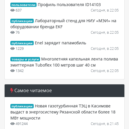
Профиль пользователя ID14103
пользователи
637
Сегодня, в 22:05
Лабораторный стенд для НИУ «МЭИ» на
публикации
оборудовании бренда EKF
76
Сегодня, в 22:05
Enel зарядит папамобиль
публикации
1229
Сегодня, в 22:05
Многолетняя капельная лента полива
товары и услуги
эмиттерная Tuboflex 100 метров шаг 40 см
1342
Сегодня, в 22:05
Самое читаемое
Новая газотурбинная ТЭЦ в Касимове
публикации
выдаст в энергосистему Рязанской области более 18
МВт мощности
491244
Сегодня, в 21:45