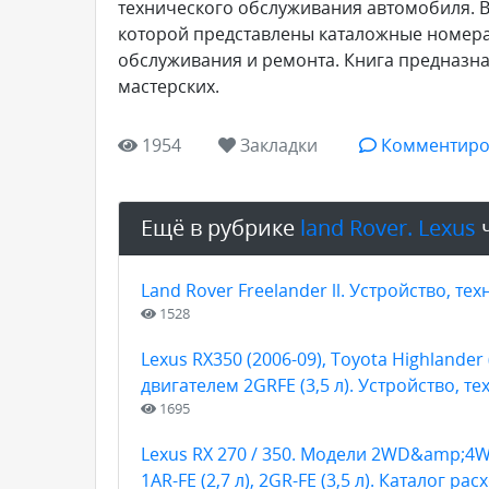
технического обслуживания автомобиля. Вк
которой представлены каталожные номера
обслуживания и ремонта. Книга предназна
мастерских.
1954
Закладки
Комментиро
Ещё в рубрике
land Rover. Lexus
ч
Land Rover Freelander ll. Устройство, т
1528
Lexus RX350 (2006-09), Toyota Highlander 
двигателем 2GRFE (3,5 л). Устройство, 
1695
Lexus RX 270 / 350. Модели 2WD&amp;4W
1AR-FE (2,7 л), 2GR-FE (3,5 л). Каталог 