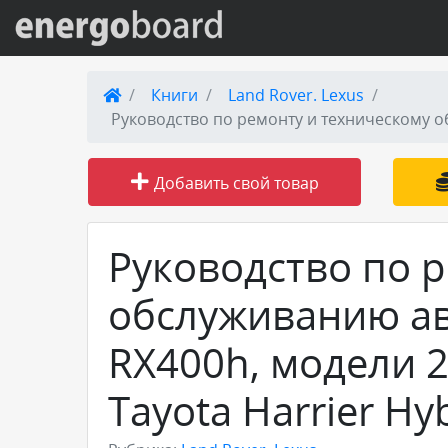
Вход на сайт
Книги
Land Rover. Lexus
Поиск по сайту
Добавить свой товар
Публикации
Справка
Руководство по 
обслуживанию ав
Книги
RX400h, модели 2
Товары и услуги
Tayota Harrier Hy
Добавить товар или услугу