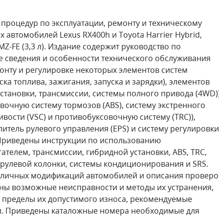
 процедур по эксплуатации, ремонту и техническому
втомобилей Lexus RX400h и Toyota Harrier Hybrid,
-FE (3,3 л). Издание содержит руководство по
е сведения и особенности технического обслуживания
онту и регулировке некоторых элементов систем
ска топлива, зажигания, запуска и зарядки), элементов
становки, трансмиссии, системы полного привода (4WD))
очную систему тормозов (ABS), систему экстренного
ивости (VSC) и противобуксовочную систему (TRC)),
итель рулевого управления (EPS) и систему регулировки
 Приведены инструкции по использованию
телем, трансмиссии, гибридной установки, ABS, TRC,
 рулевой колонки, системы кондиционирования и SRS.
зличных модификаций автомобилей и описания проверо
ны возможные неисправности и методы их устранения,
 пределы их допустимого износа, рекомендуемые
и. Приведены каталожные номера необходимые для