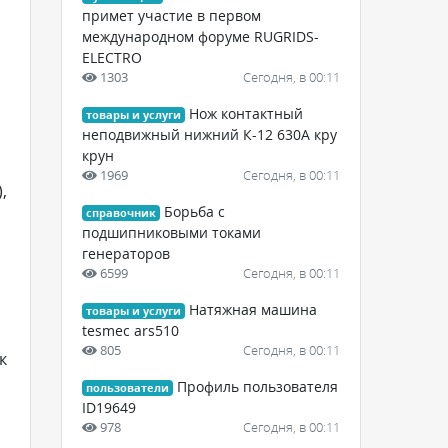
примет участие в первом
международном форуме RUGRIDS-
ELECTRO
1303
Сегодня, в 00:11
Нож контактный
товары и услуги
неподвижный нижний К-12 630А кру
крун
1969
Сегодня, в 00:11
,
Борьба с
справочник
подшипниковыми токами
генераторов
6599
Сегодня, в 00:11
Натяжная машина
товары и услуги
tesmec ars510
805
Сегодня, в 00:11
к
Профиль пользователя
пользователи
ID19649
978
Сегодня, в 00:11