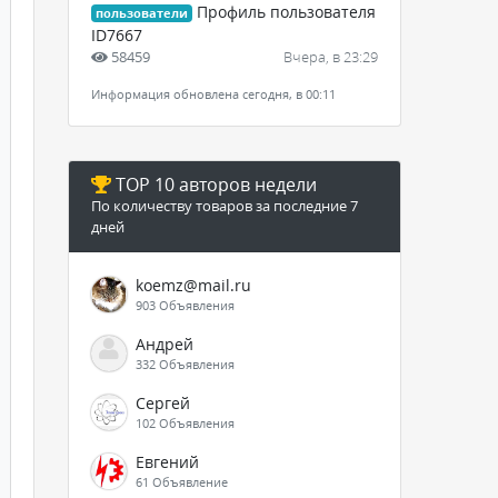
Профиль пользователя
пользователи
ID7667
58459
Вчера, в 23:29
Информация обновлена сегодня, в 00:11
TOP 10 авторов недели
По количеству товаров за последние 7
дней
koemz@mail.ru
903 Объявления
Андрей
332 Объявления
Сергей
102 Объявления
Евгений
61 Объявление