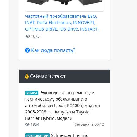
Частотный преобразователь ESQ,
INVT, Delta Electronics, INNOVERT,
OPTIMUS DRIVE, IDS Drive, INSTART,
HYUNDAI для любых задач
1675
Как сюда попасть?
Сейчас читают
Руководство по ремонту и
книги
техническому обслуживанию
автомобилей Lexus RX400h, модели
2005-2008 гг. выпуска и Tayota
Harrier Hybrid, модели
1954
Сегодня, в 00:12
Schneider Electric
публикации