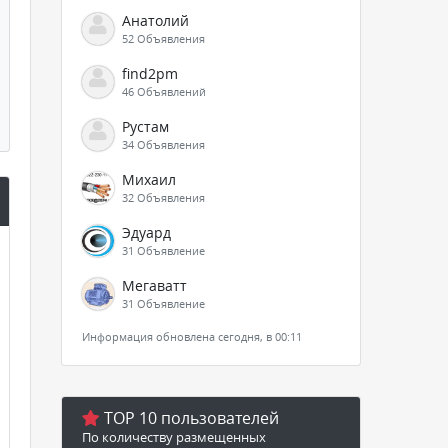
Анатолий
52 Объявления
find2pm
46 Объявлений
Рустам
34 Объявления
Михаил
32 Объявления
Эдуард
31 Объявление
Мегаватт
31 Объявление
Информация обновлена сегодня, в 00:11
TOP 10 пользователей
По количеству размещенных