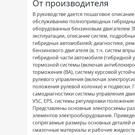
От производителя
В руководстве дается пошаговое описание
обслуживанию полноприводных гибридных а
оборудованных бензиновым двигателем 3MZ
эксплуатации, описание систем, подробны
гибридных автомобилей; диагностике, рем
бензинового двигателя (в. т.ч. систем впры
гибридной части автомобиля (гибридной у
тормозной системы (включая антиблокиров
торможения (ВА), систему курсовой устойч
рулевого управления (включая электроусил
положения рулевой колонки) и подвески.
самодиагностики системы управления двига
VSC, EPS, системы регулировки положения
Представлены основные электросхемы ра
элементов электрооборудования. Приведе
сопрягаемые размеры основных деталей и
смазочные материалы и рабочие жидкост