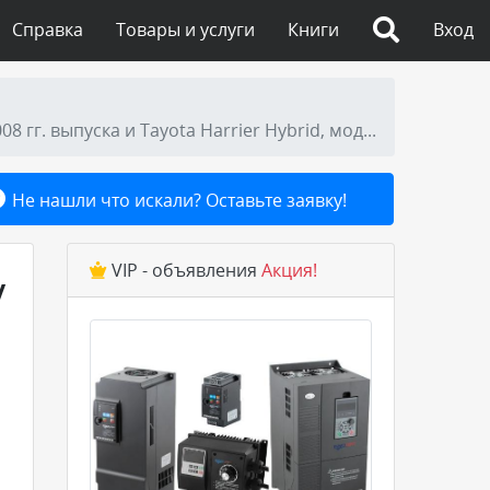
Справка
Товары и услуги
Книги
Вход
Руководство по ремонту и техническому обслуживанию автомобилей Lexus RX400h, модели 2005-2008 гг. выпуска и Tayota Harrier Hybrid, модели
Не нашли что искали? Оставьте заявку!
VIP - объявления
Акция!
у