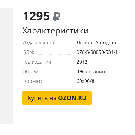
1295
Характеристики
Издательство:
Легион-Автодата
ISBN:
978-5-88850-531-1
Год издания:
2012
Объём:
496 страниц
Формат:
60x90/8
Купить на
OZON.RU