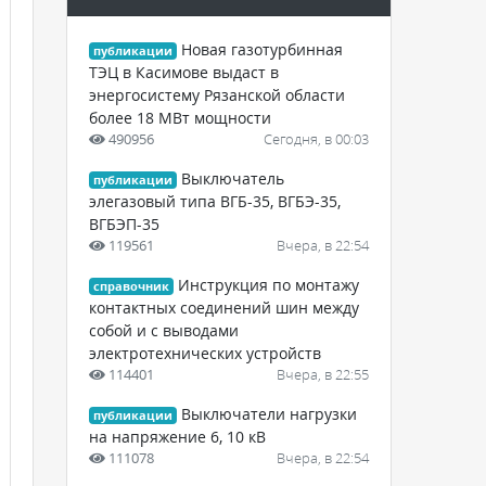
Новая газотурбинная
публикации
ТЭЦ в Касимове выдаст в
энергосистему Рязанской области
более 18 МВт мощности
490956
Сегодня, в 00:03
Выключатель
публикации
элегазовый типа ВГБ-35, ВГБЭ-35,
ВГБЭП-35
119561
Вчера, в 22:54
Инструкция по монтажу
справочник
контактных соединений шин между
собой и с выводами
электротехнических устройств
114401
Вчера, в 22:55
Выключатели нагрузки
публикации
на напряжение 6, 10 кВ
111078
Вчера, в 22:54