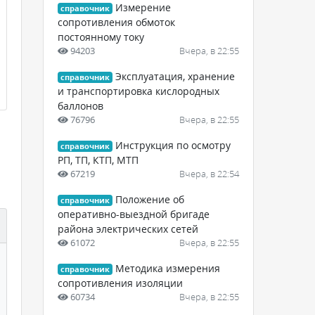
Измерение
справочник
сопротивления обмоток
постоянному току
94203
Вчера, в 22:55
Эксплуатация, хранение
справочник
и транспортировка кислородных
баллонов
76796
Вчера, в 22:55
Инструкция по осмотру
справочник
РП, ТП, КТП, МТП
67219
Вчера, в 22:54
Положение об
справочник
оперативно-выездной бригаде
района электрических сетей
61072
Вчера, в 22:55
Методика измерения
справочник
сопротивления изоляции
60734
Вчера, в 22:55