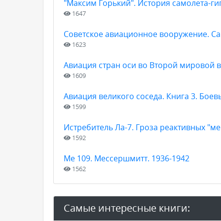
"Максим Горький". История самолета-ги
1647
Советское авиационное вооружение. Са
1623
Авиация стран оси во Второй мировой 
1609
Авиация великого соседа. Книга 3. Бое
1599
Истребитель Ла-7. Гроза реактивных "м
1592
Me 109. Мессершмитт. 1936-1942
1562
Самые интересные книги: