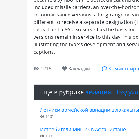
included missile carriers, an over-the-horizo
reconnaissance versions, a long-range ocean 
different to receive a separate designation (
beds. The Tu-95 also served as the basis for 
versions remain in service to this day.This 
illustrating the type's development and servi
captions.
1215
Закладки
Комментиро
Ещё в рубрике
авиация. Воздух
Летчики армейской авиации в локальны
1401
Истребители МиГ-23 в Афганистане
1301