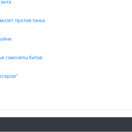
ганта
молет против танка
войне
вые самолеты Китая
ессеров"