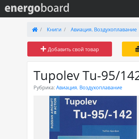
Вход на сайт
Книги
Авиация. Воздухоплавание
Поиск по сайту
Добавить свой товар
Публикации
Tupolev Tu-95/14
Справка
Рубрика:
Авиация. Воздухоплавание
Книги
Товары и услуги
Добавить товар или услугу