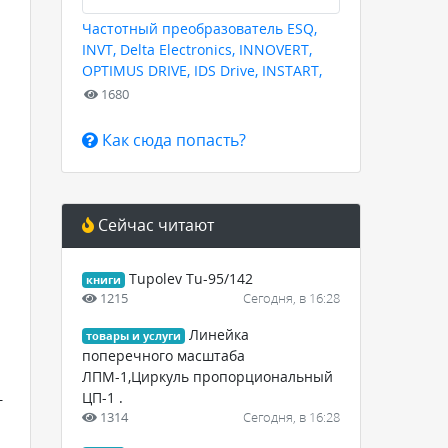
Частотный преобразователь ESQ,
INVT, Delta Electronics, INNOVERT,
OPTIMUS DRIVE, IDS Drive, INSTART,
HYUNDAI для любых задач
1680
Как сюда попасть?
Сейчас читают
Tupolev Tu-95/142
книги
1215
Сегодня, в 16:28
Линейка
товары и услуги
поперечного масштаба
ЛПМ-1,Циркуль пропорциональный
-
ЦП-1 .
1314
Сегодня, в 16:28