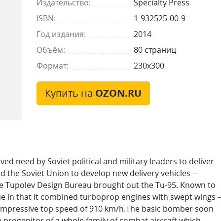
Издательство:
Specialty Press
ISBN:
1-932525-00-9
Год издания:
2014
Объём:
80 страниц
Формат:
230x300
Купить на
OZON.RU
ed need by Soviet political and military leaders to deliver
ed the Soviet Union to develop new delivery vehicles --
the Tupolev Design Bureau brought out the Tu-95. Known to
e in that it combined turboprop engines with swept wings -
 impressive top speed of 910 km/h.The basic bomber soon
 progenitor of a whole family of combat aircraft which