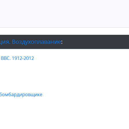
ция. Воздухоплавание
:
ВВС. 1912-2012
м бомбардировщике