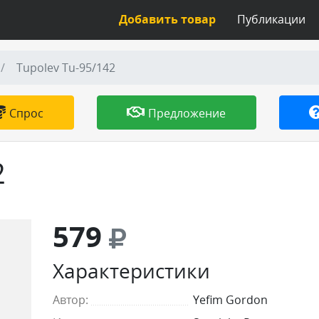
Добавить товар
Публикации
Tupolev Tu-95/142
Спрос
Предложение
2
579
Характеристики
Автор:
Yefim Gordon