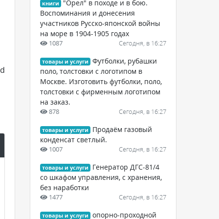
"Орел" в походе и в бою.
книги
Воспоминания и донесения
участников Русско-японской войны
на море в 1904-1905 годах
1087
Сегодня, в 16:27
Футболки, рубашки
товары и услуги
ed
поло, толстовки с логотипом в
Москве. Изготовить футболки, поло,
толстовки с фирменным логотипом
на заказ.
878
Сегодня, в 16:27
Продаём газовый
товары и услуги
конденсат светлый.
1007
Сегодня, в 16:27
Генератор ДГС-81/4
товары и услуги
со шкафом управления, с хранения,
без наработки
1477
Сегодня, в 16:27
опорно-проходной
товары и услуги