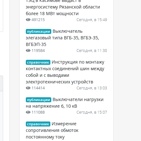
ТЭЦ в Касимове выдаст в
энергосистему Рязанской области
более 18 МВт мощности
491215
Сегодня, в 15:49
Выключатель
публикации
элегазовый типа ВГБ-35, ВГБЭ-35,
ВГБЭП-35
119584
Сегодня, в 11:38
Инструкция по монтажу
справочник
контактных соединений шин между
собой и с выводами
электротехнических устройств
114414
Сегодня, в 13:03
Выключатели нагрузки
публикации
на напряжение 6, 10 кВ
111088
Сегодня, в 15:07
Измерение
справочник
сопротивления обмоток
постоянному току