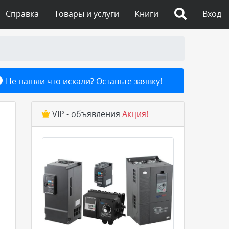
Справка
Товары и услуги
Книги
Вход
Не нашли что искали? Оставьте заявку!
VIP - объявления
Акция!