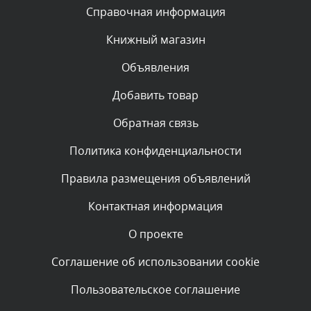
Текст комментария будет виден после проверки
Справочная информация
администратором.
Сегодня, в 04:34
Книжный магазин
Объявления
Комментарий проверяется
Текст комментария будет виден после проверки
Добавить товар
администратором.
Сегодня, в 00:23
Обратная связь
Политика конфиденциальности
Комментарий проверяется
Текст комментария будет виден после проверки
Правила размещения объявлений
администратором.
Вчера, в 22:19
Контактная информация
О проекте
Комментарий проверяется
Текст комментария будет виден после проверки
Соглашение об использовании cookie
администратором.
Вчера, в 20:10
Пользовательское соглашение