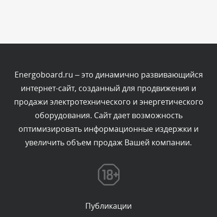
Сегодня, в 10:19
Комментарий проверяется
Текст комментария будет виден после проверки
администратором.
Сегодня, в 10:06
Energoboard.ru – это динамично развивающийся
интернет-сайт, созданный для продвижения и
Комментарий проверяется
продажи электротехнического и энергетического
Текст комментария будет виден после проверки
оборудования. Сайт дает возможность
администратором.
Сегодня, в 07:21
оптимизировать информационные издержки и
увеличить объем продаж Вашей компании.
Комментарий проверяется
Текст комментария будет виден после проверки
администратором.
Сегодня, в 06:43
Публикации
Комментарий проверяется