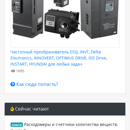
Частотный преобразователь ESQ, INVT, Delta
Electronics, INNOVERT, OPTIMUS DRIVE, IDS Drive,
INSTART, HYUNDAI для любых задач
1685
Как сюда попасть?
Сейчас читают
Расходомеры и счетчики количества веществ.
книги