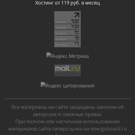
Комментарий проверяется
Хостинг от 119 руб. в месяц
Текст комментария будет виден после проверки
администратором.
Вчера, в 20:07
Комментарий проверяется
Текст комментария будет виден после проверки
администратором.
Вчера, в 16:57
Комментарий проверяется
Текст комментария будет виден после проверки
администратором.
Вчера, в 13:26
Все материалы на сайте защищены законом об
Комментарий проверяется
авторских и смежных правах.
Текст комментария будет виден после проверки
При полном или частичном использовании
администратором.
материалов сайта гиперссылка на energoboard.ru
Вчера, в 12:52