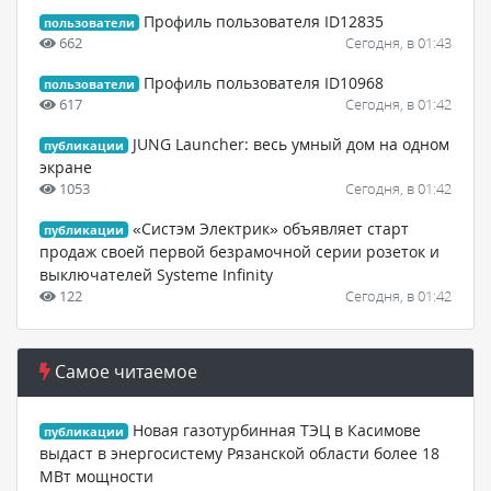
Профиль пользователя ID12835
пользователи
662
Сегодня, в 01:43
Профиль пользователя ID10968
пользователи
617
Сегодня, в 01:42
JUNG Launcher: весь умный дом на одном
публикации
экране
1053
Сегодня, в 01:42
«Систэм Электрик» объявляет старт
публикации
продаж своей первой безрамочной серии розеток и
выключателей Systeme Infinity
122
Сегодня, в 01:42
Самое читаемое
Новая газотурбинная ТЭЦ в Касимове
публикации
выдаст в энергосистему Рязанской области более 18
МВт мощности