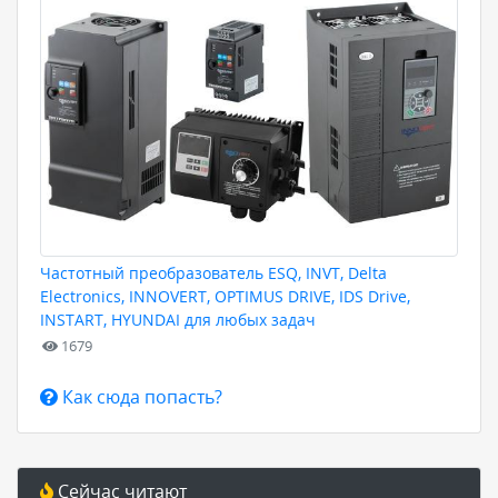
Частотный преобразователь ESQ, INVT, Delta
Electronics, INNOVERT, OPTIMUS DRIVE, IDS Drive,
INSTART, HYUNDAI для любых задач
1679
Как сюда попасть?
Сейчас читают