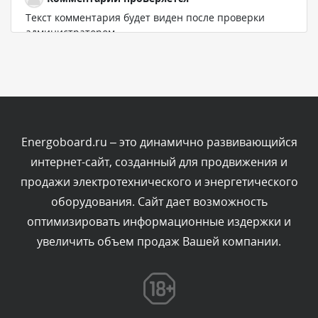
Текст комментария будет виден после проверки
администратором.
Вчера, в 20:11
Комментарий проверяется
Текст комментария будет виден после проверки
администратором.
Вчера, в 19:27
Energoboard.ru – это динамично развивающийся
интернет-сайт, созданный для продвижения и
Комментарий проверяется
продажи электротехнического и энергетического
Текст комментария будет виден после проверки
оборудования. Сайт дает возможность
администратором.
Вчера, в 16:49
оптимизировать информационные издержки и
увеличить объем продаж Вашей компании.
Комментарий проверяется
Текст комментария будет виден после проверки
администратором.
Вчера, в 15:09