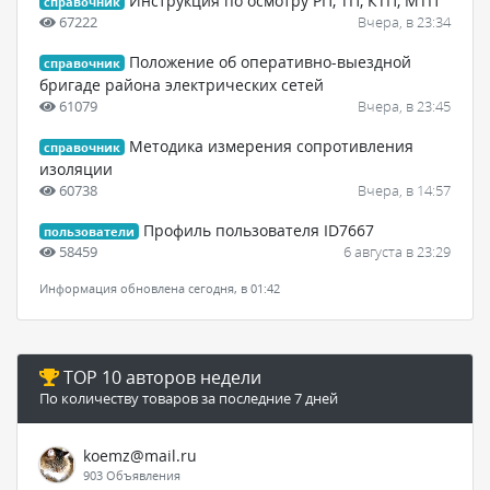
Инструкция по осмотру РП, ТП, КТП, МТП
справочник
67222
Вчера, в 23:34
Положение об оперативно-выездной
справочник
бригаде района электрических сетей
61079
Вчера, в 23:45
Методика измерения сопротивления
справочник
изоляции
60738
Вчера, в 14:57
Профиль пользователя ID7667
пользователи
58459
6 августа в 23:29
Информация обновлена сегодня, в 01:42
TOP 10 авторов недели
По количеству товаров за последние 7 дней
koemz@mail.ru
903 Объявления