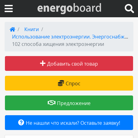
Вход на сайт
Книги
Использование электроэнергии. Энергоснабжение
Поиск по сайту
102 способа хищения электроэнергии
Публикации
Добавить свой товар
Справка
Спрос
Книги
Предложение
Товары и услуги
Не нашли что искали? Оставьте заявку!
Добавить товар или услугу