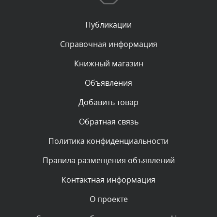
Сегодня, в 00:40
Публикации
Комментарий проверяется
Текст комментария будет виден после проверки
Справочная информация
администратором.
Сегодня, в 00:04
Книжный магазин
Объявления
Комментарий проверяется
Текст комментария будет виден после проверки
Добавить товар
администратором.
Вчера, в 23:39
Обратная связь
Политика конфиденциальности
Комментарий проверяется
Текст комментария будет виден после проверки
Правила размещения объявлений
администратором.
Вчера, в 23:22
Контактная информация
О проекте
Комментарий проверяется
Текст комментария будет виден после проверки