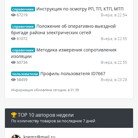
Инструкция по осмотру РП, ТП, КТП, МТП
справочник
67219
Вчера, в 22:54
Положение об оперативно-выездной
справочник
бригаде района электрических сетей
61072
Вчера, в 22:55
Методика измерения сопротивления
справочник
изоляции
60734
Вчера, в 22:55
Профиль пользователя ID7667
пользователи
58459
Вчера, в 23:29
Информация обновлена сегодня, в 01:39
TOP 10 авторов недели
По количеству товаров за последние 7 дней
koemz@mail.ru