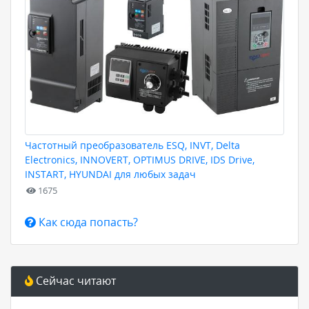
Частотный преобразователь ESQ, INVT, Delta
Electronics, INNOVERT, OPTIMUS DRIVE, IDS Drive,
INSTART, HYUNDAI для любых задач
1675
Как сюда попасть?
Сейчас читают