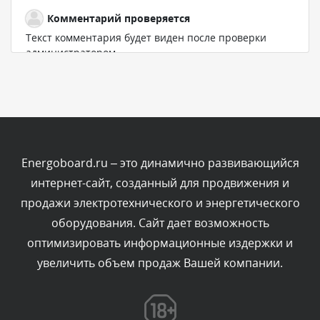
Комментарий проверяется
Текст комментария будет виден после проверки
администратором.
Сегодня, в 00:51
Комментарий проверяется
Текст комментария будет виден после проверки
администратором.
Сегодня, в 00:51
Energoboard.ru – это динамично развивающийся
интернет-сайт, созданный для продвижения и
Комментарий проверяется
продажи электротехнического и энергетического
Текст комментария будет виден после проверки
оборудования. Сайт дает возможность
администратором.
Сегодня, в 00:45
оптимизировать информационные издержки и
увеличить объем продаж Вашей компании.
Комментарий проверяется
Текст комментария будет виден после проверки
администратором.