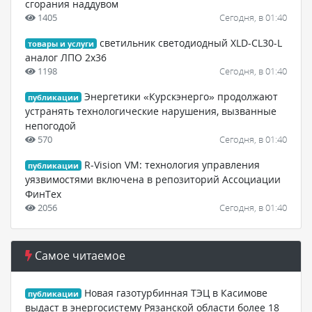
сгорания наддувом
1405
Сегодня, в 01:40
светильник светодиодный XLD-CL30-L
товары и услуги
аналог ЛПО 2х36
1198
Сегодня, в 01:40
Энергетики «Курскэнерго» продолжают
публикации
устранять технологические нарушения, вызванные
непогодой
570
Сегодня, в 01:40
R-Vision VM: технология управления
публикации
уязвимостями включена в репозиторий Ассоциации
ФинТех
2056
Сегодня, в 01:40
Самое читаемое
Новая газотурбинная ТЭЦ в Касимове
публикации
выдаст в энергосистему Рязанской области более 18