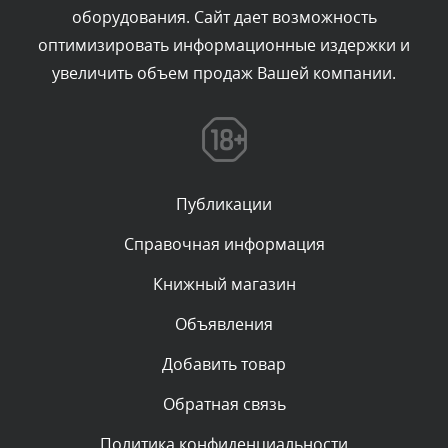
оборудования. Сайт дает возможность
администратором.
Сегодня, в 09:03
оптимизировать информационные издержки и
увеличить объем продаж Вашей компании.
Комментарий проверяется
Текст комментария будет виден после проверки
администратором.
Сегодня, в 07:26
Публикации
Комментарий проверяется
Текст комментария будет виден после проверки
Справочная информация
администратором.
Сегодня, в 05:53
Книжный магазин
Объявления
Комментарий проверяется
Текст комментария будет виден после проверки
Добавить товар
администратором.
Сегодня, в 05:32
Обратная связь
Политика конфиденциальности
Комментарий проверяется