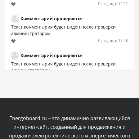
Сегодня, в 12:52
Комментарий проверяется
Текст комментария будет виден после проверки
администратором.
Сегодня, в 12:23
Комментарий проверяется
Текст комментария будет виден после проверки
администратором.
Сегодня, в 12:19
Комментарий проверяется
Текст комментария будет виден после проверки
администратором.
Сегодня, в 11:01
Energoboard.ru – это динамично развивающийся
интернет-сайт, созданный для продвижения и
Комментарий проверяется
продажи электротехнического и энергетического
Текст комментария будет виден после проверки