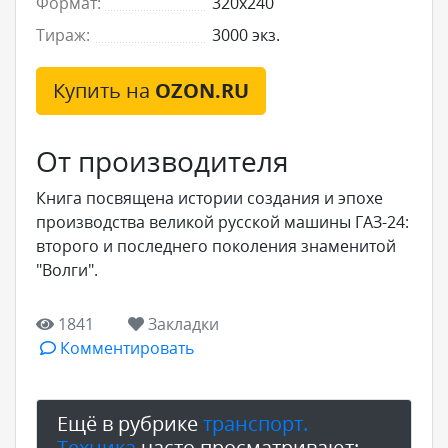
Формат:
320x240
Тираж:
3000 экз.
Купить на
OZON.RU
От производителя
Книга посвящена истории создания и эпохе
производства великой русской машины ГАЗ-24:
второго и последнего поколения знаменитой
"Волги".
1841
Закладки
Комментировать
Ещё в рубрике
транспорт.
Техника
часто просматривают: