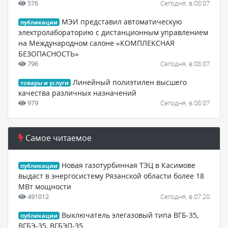
576
Сегодня, в 08:07
МЭИ представил автоматическую
публикации
электролабораторию с дистанционным управлением
на Международном салоне «КОМПЛЕКСНАЯ
БЕЗОПАСНОСТЬ»
796
Сегодня, в 08:07
Линейный полиэтилен высшего
товары и услуги
качества различных назначений
979
Сегодня, в 08:07
Самое читаемое
Новая газотурбинная ТЭЦ в Касимове
публикации
выдаст в энергосистему Рязанской области более 18
МВт мощности
491012
Сегодня, в 07:20
Выключатель элегазовый типа ВГБ-35,
публикации
ВГБЭ-35, ВГБЭП-35