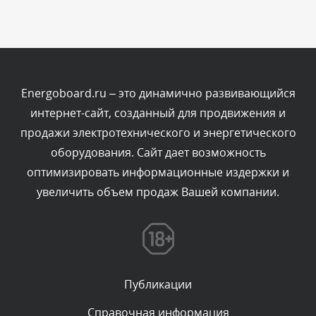
Сегодня, в 02:05
Комментарий проверяется
Текст комментария будет виден после проверки
администратором.
Сегодня, в 01:53
Energoboard.ru – это динамично развивающийся
интернет-сайт, созданный для продвижения и
Комментарий проверяется
продажи электротехнического и энергетического
Текст комментария будет виден после проверки
оборудования. Сайт дает возможность
администратором.
Сегодня, в 01:40
оптимизировать информационные издержки и
увеличить объем продаж Вашей компании.
Комментарий проверяется
Текст комментария будет виден после проверки
администратором.
Сегодня, в 01:23
Публикации
Комментарий проверяется
Текст комментария будет виден после проверки
Справочная информация