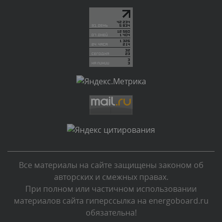
Текст комментария будет виден после проверки
администратором.
Сегодня, в 00:45
Комментарий проверяется
Текст комментария будет виден после проверки
администратором.
Сегодня, в 00:40
Комментарий проверяется
Текст комментария будет виден после проверки
администратором.
Сегодня, в 00:04
Все материалы на сайте защищены законом об
Комментарий проверяется
авторских и смежных правах.
Текст комментария будет виден после проверки
При полном или частичном использовании
администратором.
материалов сайта гиперссылка на energoboard.ru
Вчера, в 23:39
обязательна!