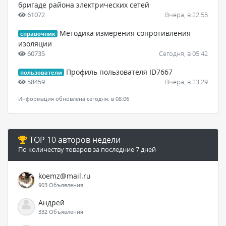
бригаде района электрических сетей
61072
Вчера, в 22:55
Методика измерения сопротивления
справочник
изоляции
60735
Сегодня, в 05:42
Профиль пользователя ID7667
пользователи
58459
Вчера, в 23:29
Информация обновлена сегодня, в 08:06
TOP 10 авторов недели
По количеству товаров за последние 7 дней
koemz@mail.ru
903 Объявления
Андрей
332 Объявления