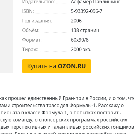
Издательство:
Алфамер Паблишинг
ISBN:
5-93392-096-7
Год издания:
2006
Объём:
138 страниц
Формат:
60x90/8
Тираж:
2000 экз.
Купить на
OZON.RU
 как прошел единственный Гран-при в России, и о том, чт
ами строительства трасс для Формулы-1. Расскажу о
пионата в классе Формула-1, о попытках построить
тскую команду, о спонсорских программах российских
одых перспективных и талантливых российских гонщиков