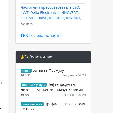
Частотный преобразователь ESQ,
INVT, Delta Electronics, INNOVERT,
OPTIMUS DRIVE, IDS Drive, INSTART,
HYUNDAI для любых задач
1675
Как сюда попасть?
Сейчас читают
Битва за Формулу
книги
1415
Сегодня, в 01:24
о
Нефтепродукты
товары и услуги
Дизель СМТ Бензин Мазут Керосин
951
Сегодня, в 01:24
Профиль пользователя
пользователи
,
ID10027