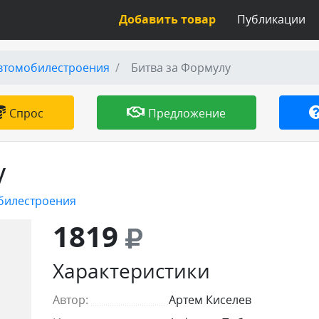
Добавить товар
Публикации
втомобилестроения
Битва за Формулу
Спрос
Предложение
у
билестроения
1819
Характеристики
Автор:
Артем Киселев