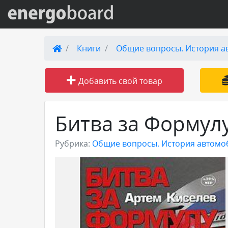
Вход на сайт
Книги
Общие вопросы. История а
Поиск по сайту
Добавить свой товар
Публикации
Битва за Формул
Справка
Рубрика:
Общие вопросы. История автомо
Книги
Товары и услуги
Добавить товар или услугу