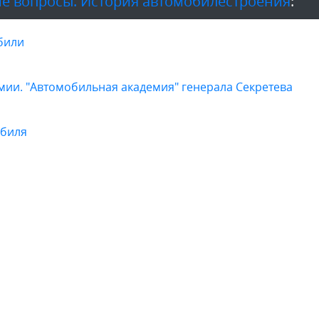
е вопросы. История автомобилестроения
:
били
ии. "Автомобильная академия" генерала Секретева
обиля