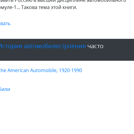
тавить Россию в высшей дисциплине автомобильного
уле-1... Такова тема этой книги.
вать
История автомобилестроения
часто
 the American Automobile, 1920-1990
били