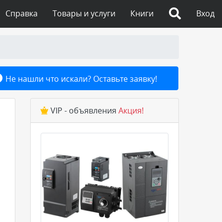
Справка
Товары и услуги
Книги
Вход
Не нашли что искали? Оставьте заявку!
VIP - объявления
Акция!