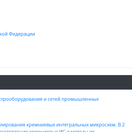
ской Федерации
ектрооборудования и сетей промышленных
елирования кремниевых интегральных микросхем. В 2
изготовления кремниевых ИС и методы их