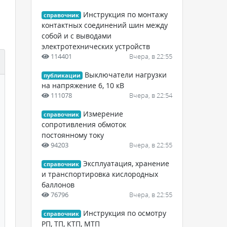
Инструкция по монтажу
справочник
контактных соединений шин между
собой и с выводами
электротехнических устройств
114401
Вчера, в 22:55
Выключатели нагрузки
публикации
на напряжение 6, 10 кВ
111078
Вчера, в 22:54
Измерение
справочник
сопротивления обмоток
постоянному току
94203
Вчера, в 22:55
Эксплуатация, хранение
справочник
и транспортировка кислородных
баллонов
76796
Вчера, в 22:55
Инструкция по осмотру
справочник
РП, ТП, КТП, МТП