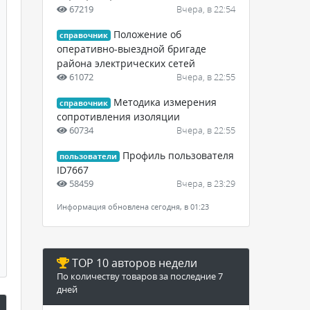
67219
Вчера, в 22:54
Положение об
справочник
оперативно-выездной бригаде
района электрических сетей
61072
Вчера, в 22:55
Методика измерения
справочник
сопротивления изоляции
60734
Вчера, в 22:55
Профиль пользователя
пользователи
ID7667
58459
Вчера, в 23:29
Информация обновлена сегодня, в 01:23
TOP 10 авторов недели
По количеству товаров за последние 7
дней