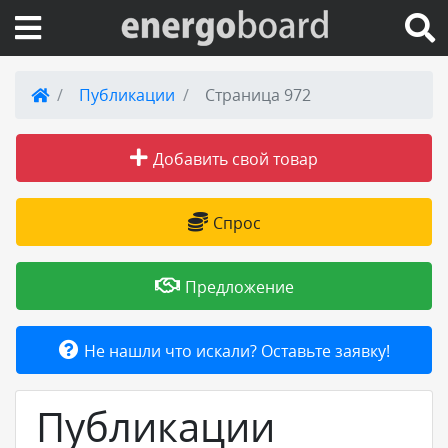
Вход на сайт
Публикации
Страница 972
Поиск по сайту
Добавить свой товар
Публикации
Спрос
Справка
Предложение
Книги
Не нашли что искали? Оставьте заявку!
Товары и услуги
Публикации
Добавить товар или услугу