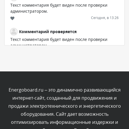
Текст комментария будет виден после проверки
администратором.
Сегодня, в 13:26
Комментарий проверяется
Текст комментария будет виден после проверки
администратором.
Сегодня, в 12:52
Комментарий проверяется
Текст комментария будет виден после проверки
администратором.
Сегодня, в 12:23
Energoboard.ru – это динамично развивающийся
интернет-сайт, созданный для продвижения и
Комментарий проверяется
продажи электротехнического и энергетического
Текст комментария будет виден после проверки
оборудования. Сайт дает возможность
администратором.
Сегодня, в 12:19
оптимизировать информационные издержки и