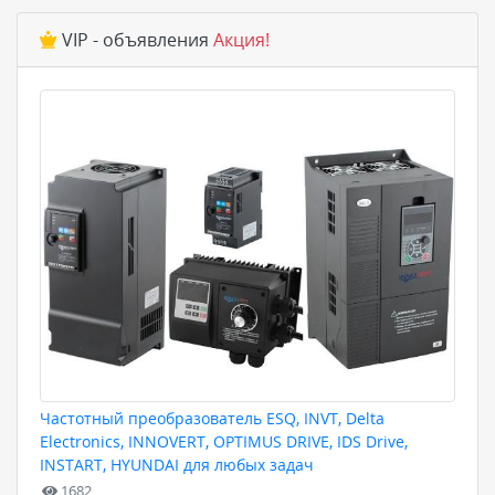
VIP - объявления
Акция!
Частотный преобразователь ESQ, INVT, Delta
Electronics, INNOVERT, OPTIMUS DRIVE, IDS Drive,
INSTART, HYUNDAI для любых задач
1682