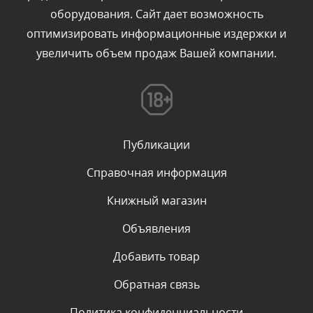
оборудования. Сайт дает возможность
администратором.
Сегодня, в 06:42
оптимизировать информационные издержки и
увеличить объем продаж Вашей компании.
Комментарий проверяется
Текст комментария будет виден после проверки
администратором.
Сегодня, в 06:35
Публикации
Комментарий проверяется
Текст комментария будет виден после проверки
Справочная информация
администратором.
Сегодня, в 05:57
Книжный магазин
Объявления
Комментарий проверяется
Текст комментария будет виден после проверки
Добавить товар
администратором.
Сегодня, в 03:09
Обратная связь
Политика конфиденциальности
Комментарий проверяется