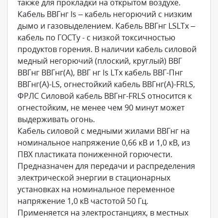
также для прокладки на открытом воздухе.
Кабель ВВГнг ls – кабель негорючий с низким
дымо и газовыделением. Кабель ВВГнг LSLTx –
кабель по ГОСТу - с низкой токсичностью
продуктов горения. В наличии кабель силовой
медный негорючий (плоский, круглый) ВВГ
ВВГнг ВВГнг(А), ВВГ нг ls LTx кабель ВВГ-Пнг
ВВГнг(А)-LS, огнестойкий кабель ВВГнг(А)-FRLS,
ФРЛС Силовой кабель ВВГнг-FRLS относится к
огнестойким, не менее чем 90 минут может
выдерживать огонь.
Кабель силовой с медными жилами ВВГнг на
номинальное напряжение 0,66 кВ и 1,0 кВ, из
ПВХ пластиката пониженной горючести.
Предназначен для передачи и распределения
электрической энергии в стационарных
установках на номинальное переменное
напряжение 1,0 кВ частотой 50 Гц.
Применяется на электростанциях, в местных