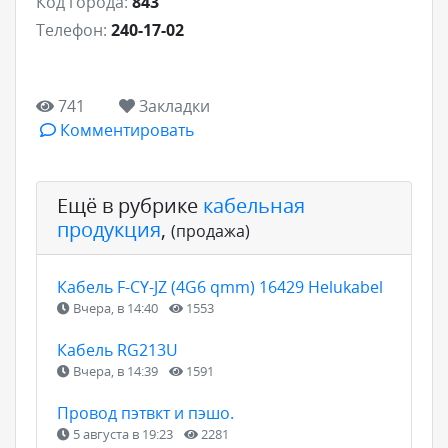
Код города:
843
Телефон:
240-17-02
741
Закладки
Комментировать
Ещё в рубрике
кабельная
продукция
,
(продажа)
Кабель F-CY-JZ (4G6 qmm) 16429 Helukabel
Вчера, в 14:40
1553
Кабель RG213U
Вчера, в 14:39
1591
Провод пэтвкт и пэшо.
5 августа в 19:23
2281