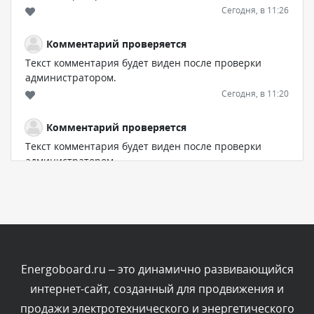
Сегодня, в 11:26
Комментарий проверяется
Текст комментария будет виден после проверки
администратором.
Сегодня, в 11:20
Комментарий проверяется
Текст комментария будет виден после проверки
администратором.
Сегодня, в 08:48
Комментарий проверяется
Текст комментария будет виден после проверки
администратором.
Сегодня, в 08:46
Energoboard.ru – это динамично развивающийся
интернет-сайт, созданный для продвижения и
Комментарий проверяется
продажи электротехнического и энергетического
Текст комментария будет виден после проверки