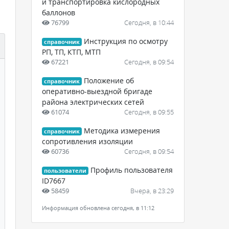
и транспортировка кислородных
баллонов
76799
Сегодня, в 10:44
Инструкция по осмотру
справочник
РП, ТП, КТП, МТП
67221
Сегодня, в 09:54
Положение об
справочник
оперативно-выездной бригаде
района электрических сетей
61074
Сегодня, в 09:55
Методика измерения
справочник
сопротивления изоляции
60736
Сегодня, в 09:54
Профиль пользователя
пользователи
ID7667
58459
Вчера, в 23:29
Информация обновлена сегодня, в 11:12