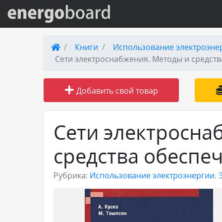
Вход на сайт
Книги
Использование электроэне
Сети электроснабжения. Методы и средств
Поиск по сайту
Добавить свой товар
Публикации
Справка
Сети электросна
средства обеспе
Книги
Рубрика:
Использование электроэнергии.
Товары и услуги
Добавить товар или услугу