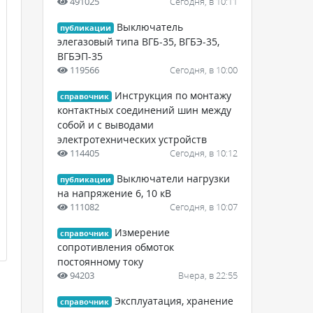
491025
Сегодня, в 10:11
Выключатель
публикации
элегазовый типа ВГБ-35, ВГБЭ-35,
ВГБЭП-35
119566
Сегодня, в 10:00
Инструкция по монтажу
справочник
контактных соединений шин между
собой и с выводами
электротехнических устройств
114405
Сегодня, в 10:12
Выключатели нагрузки
публикации
на напряжение 6, 10 кВ
111082
Сегодня, в 10:07
Измерение
справочник
сопротивления обмоток
постоянному току
94203
Вчера, в 22:55
Эксплуатация, хранение
справочник