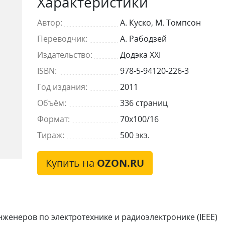
Характеристики
Автор:
А. Куско, М. Томпсон
Переводчик:
А. Рабодзей
Издательство:
Додэка XXI
ISBN:
978-5-94120-226-3
Год издания:
2011
Объём:
336 страниц
Формат:
70x100/16
Тираж:
500 экз.
Купить на
OZON.RU
нженеров по электротехнике и радиоэлектронике (IEEE)