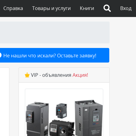
Справка
Товары и услуги
Книги
Вход
Не нашли что искали? Оставьте заявку!
VIP - объявления
Акция!