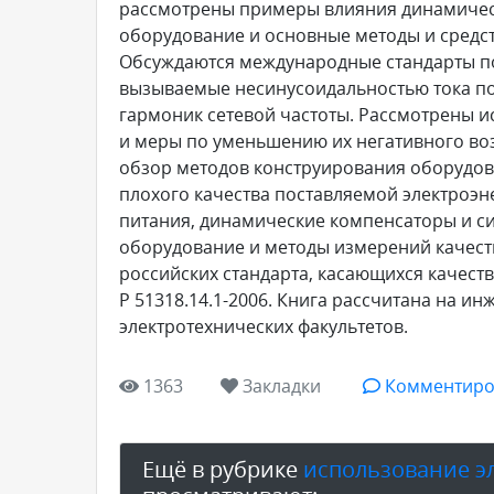
рассмотрены примеры влияния динамичес
оборудование и основные методы и средст
Обсуждаются международные стандарты по
вызываемые несинусоидальностью тока по
гармоник сетевой частоты. Рассмотрены и
и меры по уменьшению их негативного во
обзор методов конструирования оборудов
плохого качества поставляемой электроэ
питания, динамические компенсаторы и си
оборудование и методы измерений качест
российских стандарта, касающихся качества
Р 51318.14.1-2006. Книга рассчитана на и
электротехнических факультетов.
1363
Закладки
Комментиро
Ещё в рубрике
использование э