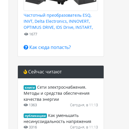
Частотный преобразователь ESQ,
INVT, Delta Electronics, INNOVERT,
OPTIMUS DRIVE, IDS Drive, INSTART,
HYUNDAI для любых задач
1677
Как сюда попасть?
Сейчас читают
Сети электроснабжения.
книги
Методы и средства обеспечения
качества энергии
1363
Сегодня, в 11:13
Как уменьшить
публикации
несинусоидальность напряжения
3316
Сегодня, в 11:13