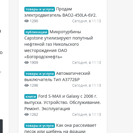
Продам
товары и услуги
электродвигатель ВАО2-450LA-6У2.
1290
Сегодня, в 11:13
я
Микротурбины
публикации
Capstone утилизируют попутный
нефтяной газ Никольского
месторождения ОАО
го
«Богородскнефть»
1909
Сегодня, в 11:13
Т
Автоматический
товары и услуги
выключатель Тип А3772БР
1296
Сегодня, в 11:13
Ford S-MAX и Galaxy с 2006 г.
книги
выпуска. Устройство. Обслуживание.
Ремонт. Эксплуатация
1262
Сегодня, в 11:13
Как она рассеивает
товары и услуги
песок или щебень на фрации