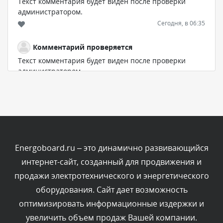
Текст комментария будет виден после проверки
администратором.
Сегодня, в 06:35
Комментарий проверяется
Текст комментария будет виден после проверки
администратором.
Сегодня, в 05:57
Комментарий проверяется
Текст комментария будет виден после проверки
администратором.
Сегодня, в 03:09
Energoboard.ru – это динамично развивающийся
интернет-сайт, созданный для продвижения и
Комментарий проверяется
продажи электротехнического и энергетического
Текст комментария будет виден после проверки
оборудования. Сайт дает возможность
администратором.
Сегодня, в 02:05
оптимизировать информационные издержки и
увеличить объем продаж Вашей компании.