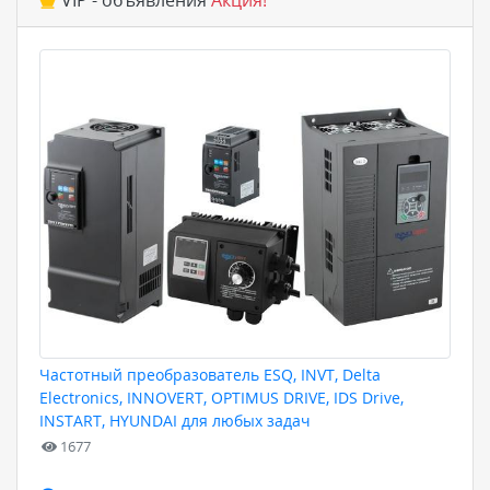
VIP - объявления
Акция!
Частотный преобразователь ESQ, INVT, Delta
Electronics, INNOVERT, OPTIMUS DRIVE, IDS Drive,
INSTART, HYUNDAI для любых задач
1677