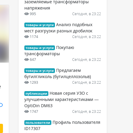
заземляемые трансформаторы
напряжения
995
Сегодня, в 23:22
Анализ подобных
товары и услуги
мест разгрузки разных дробилок
1174
Сегодня, в 23:22
Покупаю
товары и услуги
трансформаторы
647
Сегодня, в 23:22
Предлагаем
товары и услуги
бутилгликоль (бутилцеллозольв)
1293
Сегодня, в 23:22
е
Новая серия УЗО с
публикации
улучшенными характеристиками —
OptiDin DM63
1747
Сегодня, в 23:22
Профиль пользователя
пользователи
ID17307