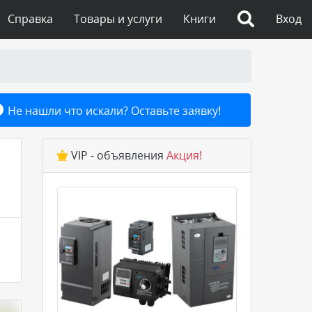
Справка
Товары и услуги
Книги
Вход
Не нашли что искали? Оставьте заявку!
VIP - объявления
Акция!