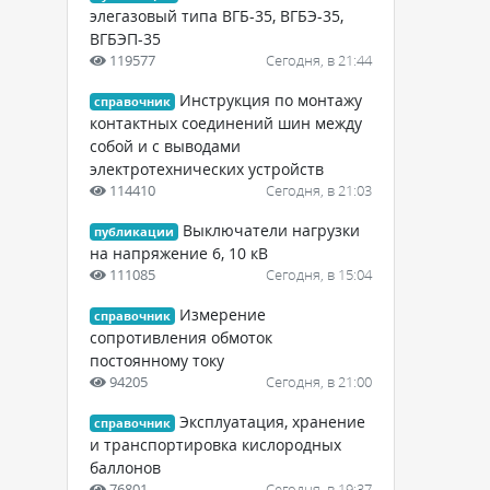
элегазовый типа ВГБ-35, ВГБЭ-35,
ВГБЭП-35
119577
Сегодня, в 21:44
Инструкция по монтажу
справочник
контактных соединений шин между
собой и с выводами
электротехнических устройств
114410
Сегодня, в 21:03
Выключатели нагрузки
публикации
на напряжение 6, 10 кВ
111085
Сегодня, в 15:04
Измерение
справочник
сопротивления обмоток
постоянному току
94205
Сегодня, в 21:00
Эксплуатация, хранение
справочник
и транспортировка кислородных
баллонов
76801
Сегодня, в 19:37