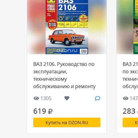
ВАЗ 2106. Руководство по
ВАЗ 21
эксплуатации,
по эк
техническому
техни
обслуживанию и ремонту
обслу
1305
147
619
283
Купить на OZON.RU
К