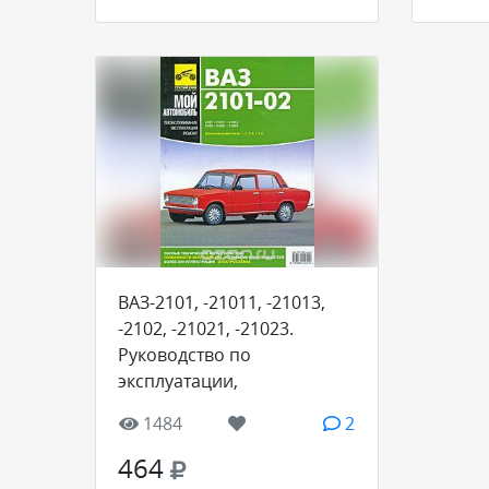
ВАЗ-2101, -21011, -21013,
-2102, -21021, -21023.
Руководство по
эксплуатации,
техническому
1484
2
обслуживанию
464