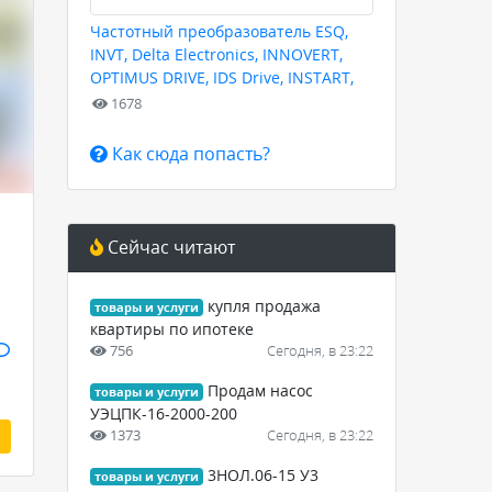
Частотный преобразователь ESQ,
INVT, Delta Electronics, INNOVERT,
OPTIMUS DRIVE, IDS Drive, INSTART,
HYUNDAI для любых задач
1678
Как сюда попасть?
Сейчас читают
купля продажа
товары и услуги
квартиры по ипотеке
756
Сегодня, в 23:22
Продам насос
товары и услуги
УЭЦПК-16-2000-200
1373
Сегодня, в 23:22
3НОЛ.06-15 У3
товары и услуги