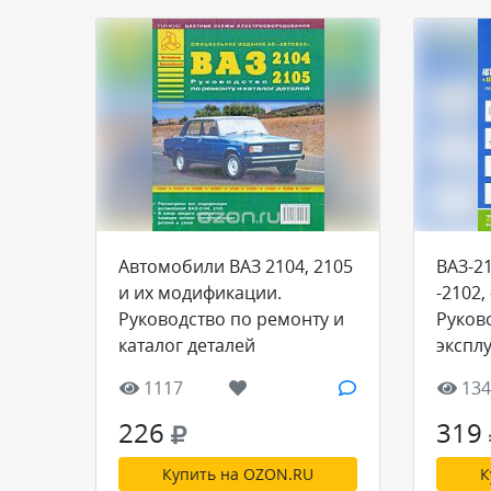
Автомобили ВАЗ 2104, 2105
ВАЗ-21
и их модификации.
-2102,
Руководство по ремонту и
Руков
каталог деталей
экспл
техни
1117
134
обслу
катал
226
319
Купить на OZON.RU
К