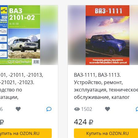
01, -21011, -21013,
ВАЗ-1111, ВАЗ-1113.
 -21021, -21023.
Устройство, ремонт,
одство по
эксплуатация, техническо
уатации,
обслуживание, каталог
ческому
деталей
6
1502
живанию и ремонту,
ог запасных частей
424
упить на OZON.RU
Купить на OZON.RU