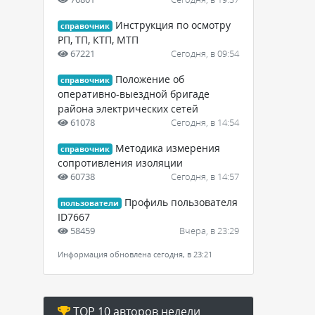
Инструкция по осмотру
справочник
РП, ТП, КТП, МТП
67221
Сегодня, в 09:54
Положение об
справочник
оперативно-выездной бригаде
района электрических сетей
61078
Сегодня, в 14:54
Методика измерения
справочник
сопротивления изоляции
60738
Сегодня, в 14:57
Профиль пользователя
пользователи
ID7667
58459
Вчера, в 23:29
Информация обновлена сегодня, в 23:21
TOP 10 авторов недели