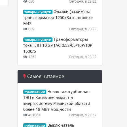
630
Сегодня, в 23:22
Флажки (зажим) на
товары и услуги
трансформатор 1250кВа к шпильке
М42
659
Сегодня, в 23:22
Трансформаторы
товары и услуги
тока ТЛП-10-2м1АС 0.5S/05/10Р/10Р
1500/5
1352
Сегодня, в 23:22
Самое читаемое
Новая газотурбинная
публикации
ТЭЦ в Касимове выдаст в
энергосистему Рязанской области
более 18 МВт мощности
491087
Сегодня, в 21:57
Выключатель
публикации