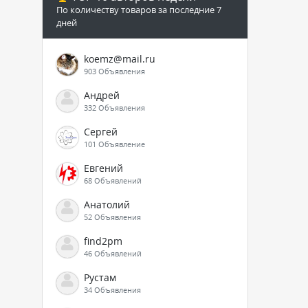
По количеству товаров за последние 7
дней
koemz@mail.ru
903 Объявления
Андрей
332 Объявления
Сергей
101 Объявление
Евгений
68 Объявлений
Анатолий
52 Объявления
find2pm
46 Объявлений
Рустам
34 Объявления