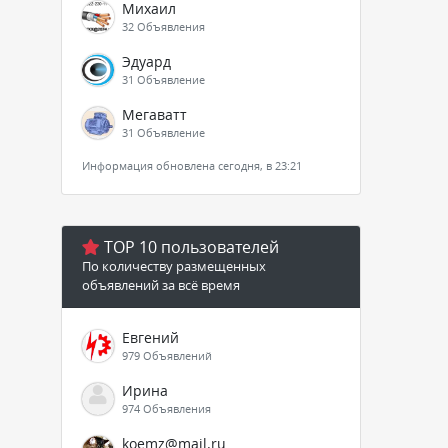
Михаил
32 Объявления
Эдуард
31 Объявление
Мегаватт
31 Объявление
Информация обновлена сегодня, в 23:21
TOP 10 пользователей
По количеству размещенных
объявлений за всё время
Евгений
979 Объявлений
Ирина
974 Объявления
koemz@mail.ru