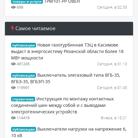
ТРМ101-РР ОВЕН
товары и услуги
699
Сегодня, в 02:33
Самое читаемое
Новая газотурбинная ТЭЦ в Касимове
публикации
выдаст в энергосистему Рязанской области более 18
МВт мощности
491245
Сегодня, в 01:13
Выключатель элегазовый типа ВГБ-35,
публикации
ВГБЭ-35, ВГБЭП-35
119591
Сегодня, в 01:45
Инструкция по монтажу контактных
справочник
соединений шин между собой и с выводами
электротехнических устройств
114418
Вчера, в 18:21
Выключатели нагрузки на напряжение 6,
публикации
10 кВ