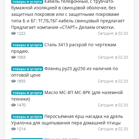
Кабель телефонный, с трубчато-
товары и услуги
бумажной изоляцией в свинцовой оболочке, без
защитных покровов или с защитными покровами
типа Б и БГ: ТГ,ТБ,ТБГ-кабель свинцовый предлагает
Предлагает компания «СТАРТ» Делаем отмотки.
1222
Сегодня, в 02:33
Сталь 3413 раскрой по чертежам
товары и услуги
продаю.
1003
Сегодня, в 02:33
Фланец ру25 ду250 из наличия по
товары и услуги
оптовой цене
1855
Сегодня, в 02:33
Масло МС-8П МС-8РК (для наземной
товары и услуги
техники)
1470
Сегодня, в 02:33
Перосъёмная ёрш насадка на дрель
товары и услуги
Уралочка для ощипывания пера домашней птицы
1214
Сегодня, в 02:33