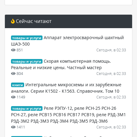
Сейчас читают
Аппарат электросварочный шахтный
товары и услуги
ШАЭ-500
851
Сегодня, в 02:33
Скорая компьютерная помощь.
товары и услуги
Реальные и низкие цены. Частный мастер
804
Сегодня, в 02:33
Интегральные микросхемы и их зарубежные
книги
аналоги. Серии К1502 - К1563. Справочник. Том 10
1149
Сегодня, в 02:33
Реле РЭПУ-12, реле РСН-25 РСН-26
товары и услуги
РСН-27, реле РСВ15 РСВ16 РСВ17 РСВ19, реле РЗД-3М1
РЗД-3М2 РЗД-3М3 РЗД-3М4 РЗД-3М5 РЗД-3М6
1411
Сегодня, в 02:33