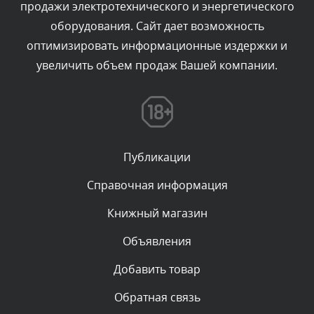
продажи электротехнического и энергетического
Текст комментария будет виден после проверки
оборудования. Сайт дает возможность
администратором.
Вчера, в 12:52
оптимизировать информационные издержки и
увеличить объем продаж Вашей компании.
Комментарий проверяется
Текст комментария будет виден после проверки
администратором.
Вчера, в 12:23
Публикации
Комментарий проверяется
Текст комментария будет виден после проверки
Справочная информация
администратором.
Вчера, в 12:19
Книжный магазин
Объявления
Комментарий проверяется
Текст комментария будет виден после проверки
Добавить товар
администратором.
Вчера, в 11:01
Обратная связь