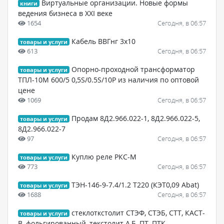
Виртуальные организации. Новые формы
книги
ведения бизнеса в XXI веке
1654
Сегодня, в 06:57
Кабель ВВГнг 3х10
товары и услуги
613
Сегодня, в 06:57
Опорно-проходной трансформатор
товары и услуги
ТПЛ-10М 600/5 0,5S/0.5S/10Р из наличия по оптовой
цене
1069
Сегодня, в 06:57
Продам 8Д2.966.022-1, 8Д2.966.022-5,
товары и услуги
8Д2.966.022-7
97
Сегодня, в 06:57
Куплю реле РКС-М
товары и услуги
773
Сегодня, в 06:57
ТЭН-146-9-7.4/1.2 Т220 (КЭТ0,09 Abat)
товары и услуги
1688
Сегодня, в 06:57
стеклоткстолит СТЭФ, СТЭБ, СТТ, КАСТ-
товары и услуги
В, фольгированный, текстолит А,Б, ПТ, ПТК