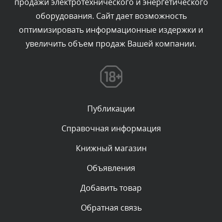
продажи электротехнического и энергетического
Текст комментария будет виден после проверки
оборудования. Сайт дает возможность
администратором.
Сегодня, в 01:40
оптимизировать информационные издержки и
увеличить объем продаж Вашей компании.
Комментарий проверяется
Текст комментария будет виден после проверки
администратором.
Сегодня, в 01:23
Публикации
Комментарий проверяется
Текст комментария будет виден после проверки
Справочная информация
администратором.
Сегодня, в 01:10
Книжный магазин
Объявления
Комментарий проверяется
Текст комментария будет виден после проверки
Добавить товар
администратором.
Сегодня, в 00:57
Обратная связь