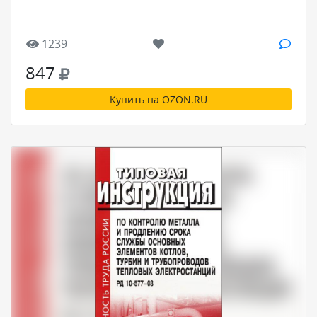
1239
847
Купить на OZON.RU