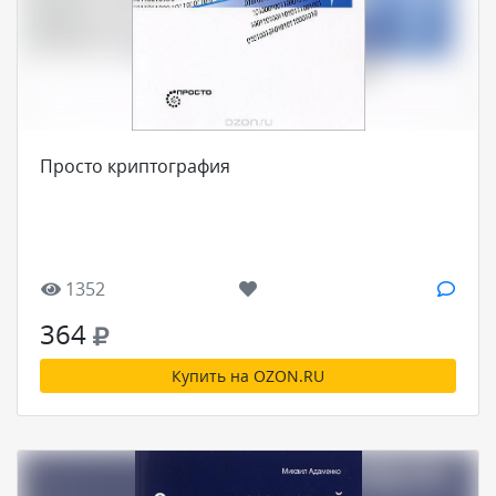
Просто криптография
1352
364
Купить на OZON.RU