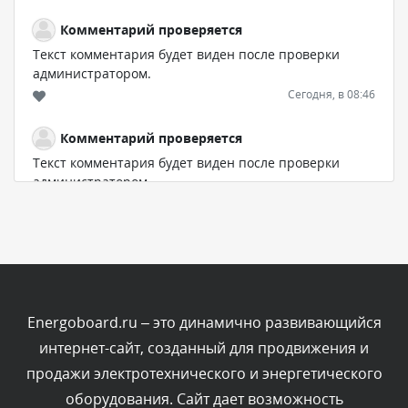
Комментарий проверяется
Текст комментария будет виден после проверки
администратором.
Сегодня, в 08:46
Комментарий проверяется
Текст комментария будет виден после проверки
администратором.
Сегодня, в 06:42
Комментарий проверяется
Текст комментария будет виден после проверки
администратором.
Сегодня, в 06:35
Energoboard.ru – это динамично развивающийся
интернет-сайт, созданный для продвижения и
Комментарий проверяется
продажи электротехнического и энергетического
Текст комментария будет виден после проверки
оборудования. Сайт дает возможность
администратором.