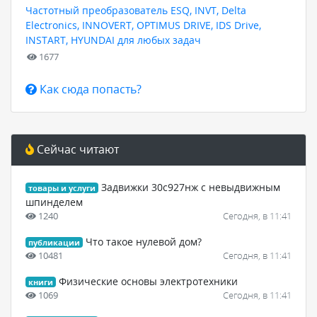
Частотный преобразователь ESQ, INVT, Delta
Electronics, INNOVERT, OPTIMUS DRIVE, IDS Drive,
INSTART, HYUNDAI для любых задач
1677
Как сюда попасть?
Сейчас читают
Задвижки 30с927нж с невыдвижным
товары и услуги
шпинделем
1240
Сегодня, в 11:41
Что такое нулевой дом?
публикации
10481
Сегодня, в 11:41
Физические основы электротехники
книги
1069
Сегодня, в 11:41